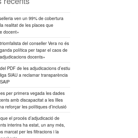
 recents
elleria ven un 99% de cobertura
 realitat de les places que
e docent»
triomfalista del conseller Vera no és
anda política per tapar el caos de
 adjudicacions docents»
del PDF de les adjudicacions d’estiu
bliga SIAU a reclamar transparència
 SAIP
ues per primera vegada les dades
cents amb discapacitat a les Illes
a reforçar les polítiques d’inclusió
que el procés d’adjudicació de
nts interins ha estat, un any més,
 marcat per les filtracions i la