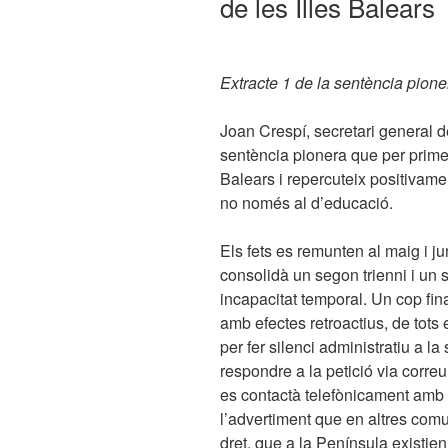
de les Illes Balears
Extracte 1 de la sentència pion
Joan Crespí, secretari general 
sentència pionera que per primer
Balears i repercuteix positivament
no només al d’educació.
Els fets es remunten al maig i j
consolidà un segon trienni i un 
incapacitat temporal. Un cop fina
amb efectes retroactius, de tots
per fer silenci administratiu a la
respondre a la petició via correu
es contactà telefònicament amb 
l’advertiment que en altres com
dret, que a la Península existien