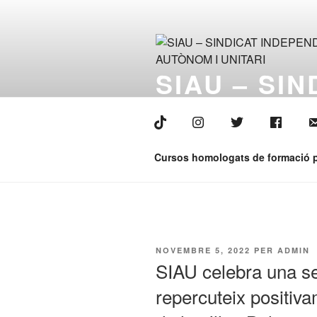
Vés
al
contingut
SIAU – SI
UNITARI
Ara sí que tenim la veu
Cursos homologats de formació p
PUBLICAT
NOVEMBRE 5, 2022
PER
ADMIN
A
SIAU celebra una se
repercuteix positivam