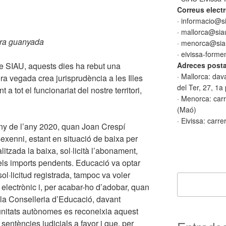
Correus electr
· informacio@s
· mallorca@sia
era guanyada
· menorca@sia
· eivissa-form
Adreces posta
de SIAU, aquests dies ha rebut una
· Mallorca: dav
a vegada crea jurisprudència a les Illes
del Ter, 27, 1a
 a tot el funcionariat del nostre territori,
· Menorca: carr
(Maó)
· Eivissa: carre
uny de l’any 2020, quan Joan Crespí
sexenni, estant en situació de baixa per
litzada la baixa, sol·licità l’abonament,
 els imports pendents. Educació va optar
 sol·licitud registrada, tampoc va voler
 electrònic i, per acabar-ho d’adobar, quan
la Conselleria d’Educació, davant
unitats autònomes es reconeixia aquest
 sentències judicials a favor i que, per