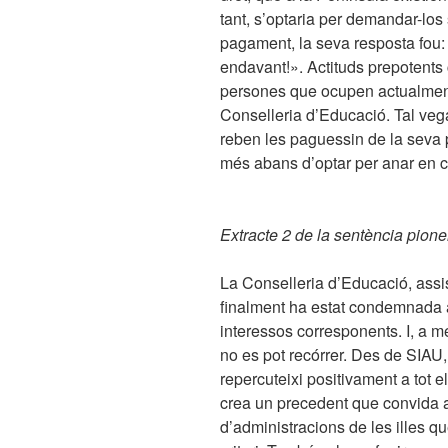
tant, s’optaria per demandar-los
pagament, la seva resposta fou: 
endavant!». Actituds prepotents
persones que ocupen actualment 
Conselleria d’Educació. Tal veg
reben les paguessin de la seva 
més abans d’optar per anar en c
Extracte 2 de la sentència pion
La Conselleria d’Educació, assi
finalment ha estat condemnada a
interessos corresponents. I, a m
no es pot recórrer. Des de SIAU
repercuteixi positivament a tot el
crea un precedent que convida a
d’administracions de les illes q