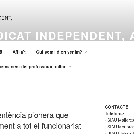
NDICAT INDEPENDENT,
Afilia’t
Qui som i d’on venim?
ermanent del professorat online
CONTACTE
ntència pionera que
Telèfons:
· SIAU Mallorc
ent a tot el funcionariat
· SIAU Menorca
· SIAU Eivissa