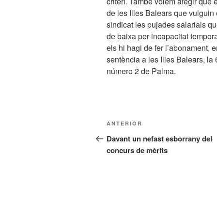
criteri. També volem afegir que 
de les Illes Balears que vulguin
sindicat les pujades salarials 
de baixa per incapacitat tempora
els hi hagi de fer l’abonament,
sentència a les Illes Balears, l
número 2 de Palma.
Navegació
Entrada
ANTERIOR
d'entrades
anterior
Davant un nefast esborrany del
concurs de mèrits