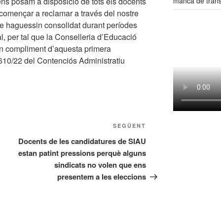
manca de tran
ens posam a disposició de tots els docents
 començar a reclamar a través del nostre
que haguessin consolidat durant períodes
l, per tal que la Conselleria d’Educació
 en compliment d’aquesta primera
a 610/22 del Contenciós Administratiu
Entrada
SEGÜENT
següent
Docents de les candidatures de SIAU
estan patint pressions perquè alguns
sindicats no volen que ens
presentem a les eleccions