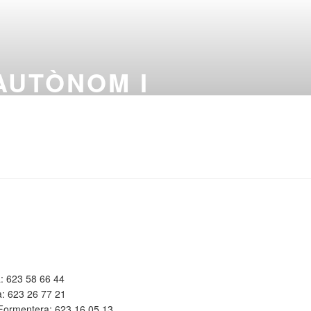
 AUTÒNOM I
a: 623 58 66 44
: 623 26 77 21
-Formentera: 623 16 05 13