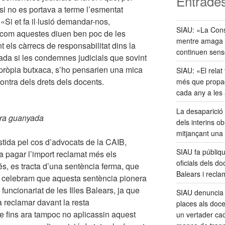
Entrades
 si no es portava a terme l’esmentat
«Si et fa il·lusió demandar-nos,
SIAU: «La Cons
 com aquestes diuen ben poc de les
mentre amaga la
els càrrecs de responsabilitat dins la
continuen sens
ada si les condemnes judicials que sovint
pròpia butxaca, s’ho pensarien una mica
SIAU: «El relat 
ontra dels drets dels docents.
més que propag
cada any a les
La desaparició 
era guanyada
dels interins o
mitjançant una
stida pel cos d’advocats de la CAIB,
SIAU fa públiq
 pagar l’import reclamat més els
oficials dels do
és, es tracta d’una sentència ferma, que
Balears i reclam
, celebram que aquesta sentència pionera
 funcionariat de les Illes Balears, ja que
SIAU denuncia 
 reclamar davant la resta
places als doce
ue fins ara tampoc no aplicassin aquest
un vertader caos