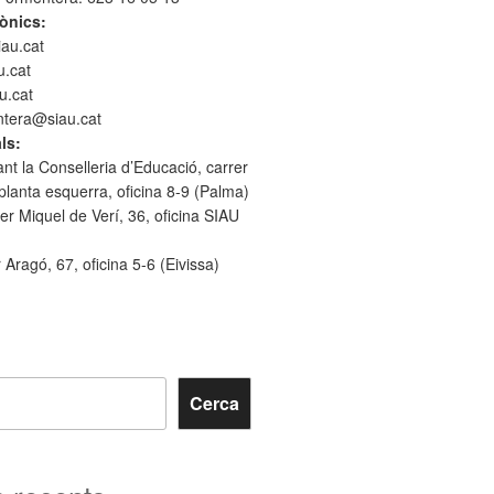
ònics:
iau.cat
u.cat
u.cat
entera@siau.cat
ls:
ant la Conselleria d’Educació, carrer
 planta esquerra, oficina 8-9 (Palma)
er Miquel de Verí, 36, oficina SIAU
r Aragó, 67, oficina 5-6 (Eivissa)
Cerca