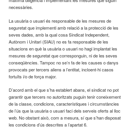
màxima diligència i implementant les mesures que siguin
necessàries.
La usuària o usuari és responsable de les mesures de
seguretat que implementi amb relació a la protecció de les
seves dades, amb la qual cosa Sindicat Independent,
Autònom i Unitari (SIAU) no es fa responsable de les
situacions en què la usuària o usuari no hagi implantat les
mesures de seguretat que corresponguin, ni de les seves
conseqüències. Tampoc no se’n fa de les causes o danys
provocats per tercers aliens a l’entitat, incloent-hi casos
fortuïts i/o de força major.
D’acord amb el que s’ha establert abans, el sindicat no pot
garantir que tercers no autoritzats puguin tenir coneixement
de la classe, condicions, característiques i circumstàncies
de l’ús que la usuària o usuari faci dels serveis oferts al lloc
web. No obstant això, com a mesura, sí que s’han disposat
les condicions d’ús descrites a l’apartat 6.