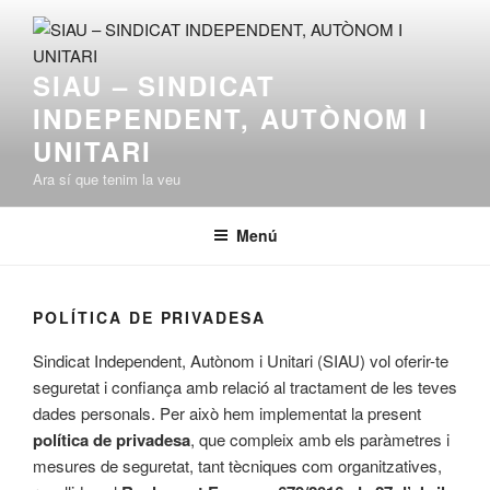
Vés
al
contingut
SIAU – SINDICAT
INDEPENDENT, AUTÒNOM I
UNITARI
Ara sí que tenim la veu
Menú
POLÍTICA DE PRIVADESA
Sindicat Independent, Autònom i Unitari (SIAU) vol oferir-te
seguretat i confiança amb relació al tractament de les teves
dades personals. Per això hem implementat la present
política de privadesa
, que compleix amb els paràmetres i
mesures de seguretat, tant tècniques com organitzatives,