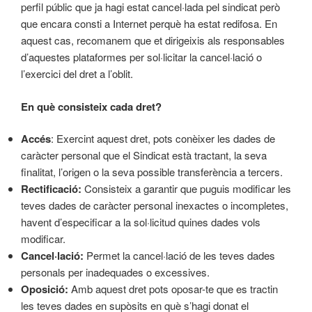
perfil públic que ja hagi estat cancel·lada pel sindicat però
que encara consti a Internet perquè ha estat redifosa. En
aquest cas, recomanem que et dirigeixis als responsables
d’aquestes plataformes per sol·licitar la cancel·lació o
l’exercici del dret a l’oblit.
En què consisteix cada dret?
Accés
: Exercint aquest dret, pots conèixer les dades de
caràcter personal que el Sindicat està tractant, la seva
finalitat, l’origen o la seva possible transferència a tercers.
Rectificació:
Consisteix a garantir que puguis modificar les
teves dades de caràcter personal inexactes o incompletes,
havent d’especificar a la sol·licitud quines dades vols
modificar.
Cancel·lació:
Permet la cancel·lació de les teves dades
personals per inadequades o excessives.
Oposició:
Amb aquest dret pots oposar-te que es tractin
les teves dades en supòsits en què s’hagi donat el