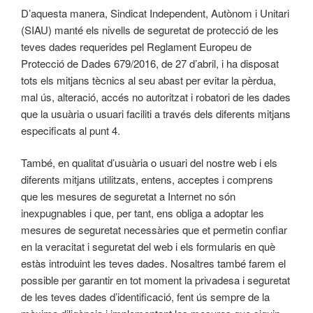
D’aquesta manera, Sindicat Independent, Autònom i Unitari
(SIAU) manté els nivells de seguretat de protecció de les
teves dades requerides pel Reglament Europeu de
Protecció de Dades 679/2016, de 27 d’abril, i ha disposat
tots els mitjans tècnics al seu abast per evitar la pèrdua,
mal ús, alteració, accés no autoritzat i robatori de les dades
que la usuària o usuari faciliti a través dels diferents mitjans
especificats al punt 4.
També, en qualitat d’usuària o usuari del nostre web i els
diferents mitjans utilitzats, entens, acceptes i comprens
que les mesures de seguretat a Internet no són
inexpugnables i que, per tant, ens obliga a adoptar les
mesures de seguretat necessàries que et permetin confiar
en la veracitat i seguretat del web i els formularis en què
estàs introduint les teves dades. Nosaltres també farem el
possible per garantir en tot moment la privadesa i seguretat
de les teves dades d’identificació, fent ús sempre de la