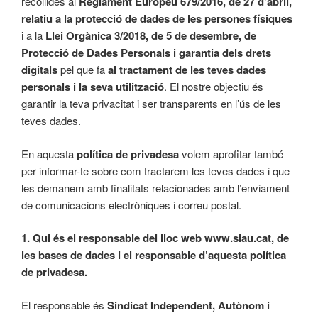
recollides al
Reglament Europeu 679/2016, de 27 d’abril,
relatiu a la protecció de dades de les persones físiques
i a la
Llei Orgànica 3/2018, de 5 de desembre, de
Protecció de Dades Personals i garantia dels drets
digitals
pel que fa
al tractament de les teves dades
personals i la seva utilització
. El nostre objectiu és
garantir la teva privacitat i ser transparents en l’ús de les
teves dades.
En aquesta
política de privadesa
volem aprofitar també
per informar-te sobre com tractarem les teves dades i que
les demanem amb finalitats relacionades amb l’enviament
de comunicacions electròniques i correu postal.
1. Qui és el responsable del lloc web www.siau.cat, de
les bases de dades i el responsable d’aquesta política
de privadesa.
El responsable és
Sindicat Independent, Autònom i