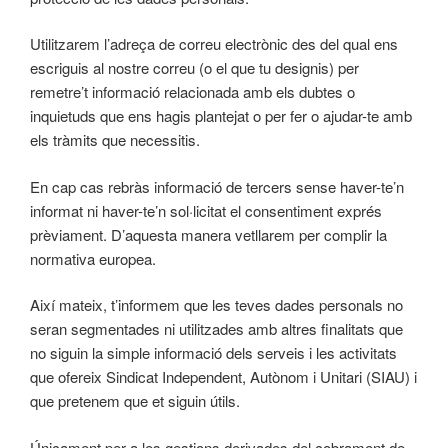
Utilitzarem l’adreça de correu electrònic des del qual ens
escriguis al nostre correu (o el que tu designis) per
remetre’t informació relacionada amb els dubtes o
inquietuds que ens hagis plantejat o per fer o ajudar-te amb
els tràmits que necessitis.
En cap cas rebràs informació de tercers sense haver-te’n
informat ni haver-te’n sol·licitat el consentiment exprés
prèviament. D’aquesta manera vetllarem per complir la
normativa europea.
Així mateix, t’informem que les teves dades personals no
seran segmentades ni utilitzades amb altres finalitats que
no siguin la simple informació dels serveis i les activitats
que ofereix Sindicat Independent, Autònom i Unitari (SIAU) i
que pretenem que et siguin útils.
Únicament per a les gestions derivades del cobrament de