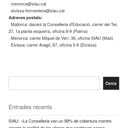
· menorca@siau.cat
· eivissa-formentera@siau.cat
Adreces postals:
· Mallorca: davant la Conselleria d’Educació, carrer del Ter,
27, 1a planta esquerra, oficina 8-9 (Palma)
· Menorca: carrer Miquel de Verí, 36, oficina SIAU (Maó)
· Eivissa: carrer Aragó, 67, oficina 5-6 (Eivissa)
Cerca
Entrades recents
SIAU: «La Conselleria ven un 99% de cobertura mentre
amaga la realitat de les places que continuen sense