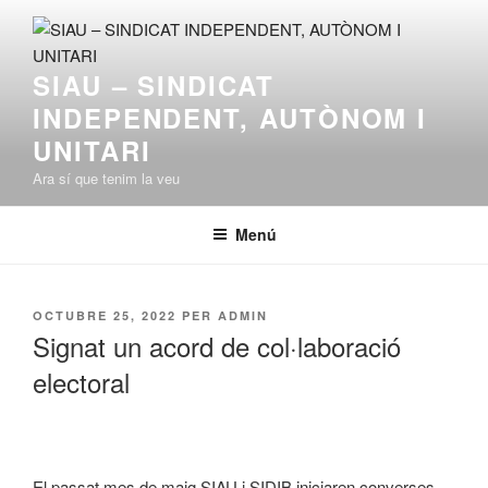
Vés
al
contingut
SIAU – SINDICAT
INDEPENDENT, AUTÒNOM I
UNITARI
Ara sí que tenim la veu
Menú
PUBLICAT
OCTUBRE 25, 2022
PER
ADMIN
A
Signat un acord de col·laboració
electoral
El passat mes de maig SIAU i SIDIB iniciaren converses