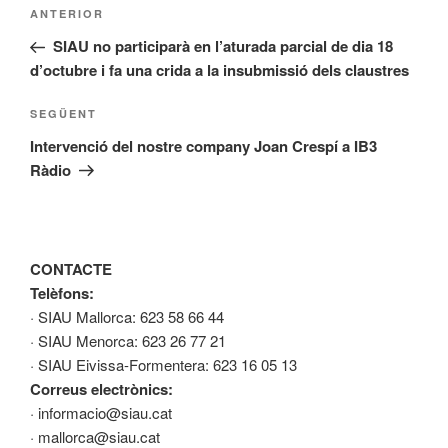
Navegació
Entrada
ANTERIOR
d'entrades
anterior
SIAU no participarà en l’aturada parcial de dia 18
d’octubre i fa una crida a la insubmissió dels claustres
Entrada
SEGÜENT
següent
Intervenció del nostre company Joan Crespí a IB3
Ràdio
CONTACTE
Telèfons:
· SIAU Mallorca: 623 58 66 44
· SIAU Menorca: 623 26 77 21
· SIAU Eivissa-Formentera: 623 16 05 13
Correus electrònics:
· informacio@siau.cat
· mallorca@siau.cat