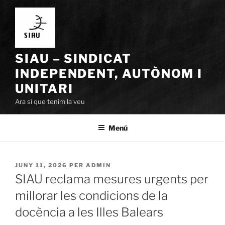
Vés
al
contingut
SIAU – SINDICAT
INDEPENDENT, AUTÒNOM I
UNITARI
Ara sí que tenim la veu
Menú
PUBLICAT
JUNY 11, 2026
PER
ADMIN
A
SIAU reclama mesures urgents per
millorar les condicions de la
docència a les Illes Balears