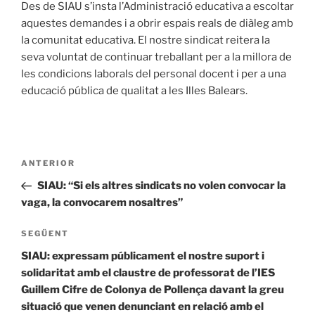
Des de SIAU s’insta l’Administració educativa a escoltar
aquestes demandes i a obrir espais reals de diàleg amb
la comunitat educativa. El nostre sindicat reitera la
seva voluntat de continuar treballant per a la millora de
les condicions laborals del personal docent i per a una
educació pública de qualitat a les Illes Balears.
Navegació
Entrada
ANTERIOR
d'entrades
anterior
SIAU: “Si els altres sindicats no volen convocar la
vaga, la convocarem nosaltres”
Entrada
SEGÜENT
següent
SIAU: expressam públicament el nostre suport i
solidaritat amb el claustre de professorat de l’IES
Guillem Cifre de Colonya de Pollença davant la greu
situació que venen denunciant en relació amb el