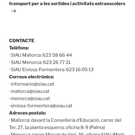
transport per a les sortides i activitats extraescolars
CONTACTE
Telèfons:
· SIAU Mallorca: 623 58 66 44
· SIAU Menorca: 623 26 77 21
· SIAU Eivissa-Formentera: 623 16 05 13
Correus electrònics:
· informacio@siau.cat
· mallorca@siau.cat
· menorca@siau.cat
· eivissa-formentera@siau.cat
Adreces postals:
· Mallorca: davant la Conselleria d’Educació, carrer del
Ter, 27, 1a planta esquerra, oficina 8-9 (Palma)
· Menorca: carrer Miquel de Verí, 36, oficina SIAU (Maó)