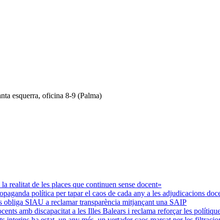
anta esquerra, oficina 8-9 (Palma)
 realitat de les places que continuen sense docent»
ropaganda política per tapar el caos de cada any a les adjudicacions doc
ins obliga SIAU a reclamar transparència mitjançant una SAIP
nts amb discapacitat a les Illes Balears i reclama reforçar les polítiqu
interins ha estat, un any més, un vertader caos marcat per les filtracio