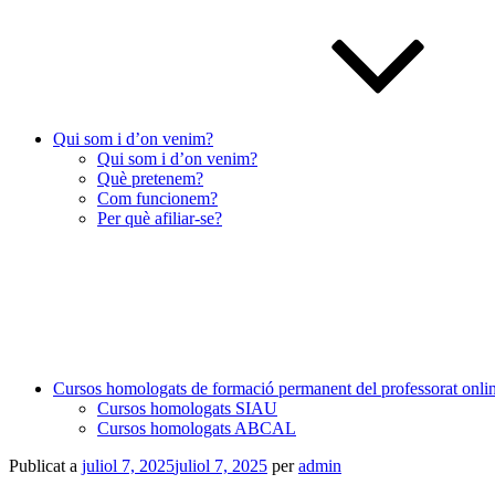
Qui som i d’on venim?
Qui som i d’on venim?
Què pretenem?
Com funcionem?
Per què afiliar-se?
Cursos homologats de formació permanent del professorat onli
Cursos homologats SIAU
Cursos homologats ABCAL
Publicat a
juliol 7, 2025
juliol 7, 2025
per
admin