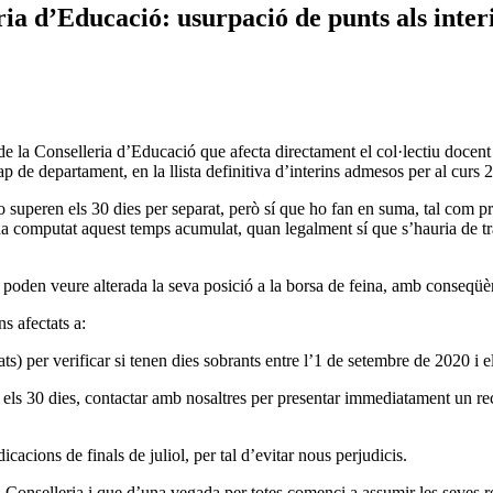
 d’Educació: usurpació de punts als interins 
 Conselleria d’Educació que afecta directament el col·lectiu docent inte
cap de departament, en la llista definitiva d’interins admesos per al curs
 superen els 30 dies per separat, però sí que ho fan en suma, tal com pre
 ha computat aquest temps acumulat, quan legalment sí que s’hauria de tr
den veure alterada la seva posició a la borsa de feina, amb conseqüèncie
s afectats a:
ts) per verificar si tenen dies sobrants entre l’1 de setembre de 2020 i
ra els 30 dies, contactar amb nosaltres per presentar immediatament un 
cacions de finals de juliol, per tal d’evitar nous perjudicis.
onselleria i que d’una vegada per totes comenci a assumir les seves respo