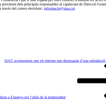
 provinent dels principals responsables al capdavant de Direcció Genera
 través del correu electrònic:
informacio@siau.cat
SIAU aconsegueix que els interins que disposaran d’una substitució pe
ilions a Espanya per l’abús de la temporalitat