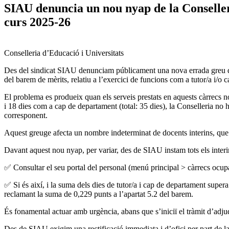
SIAU denuncia un nou nyap de la Conselleria
curs 2025-26
Conselleria d’Educació i Universitats
Des del sindicat SIAU denunciam públicament una nova errada greu de la
del barem de mèrits, relatiu a l’exercici de funcions com a tutor/a i/o 
El problema es produeix quan els serveis prestats en aquests càrrecs no
i 18 dies com a cap de departament (total: 35 dies), la Conselleria no
corresponent.
Aquest greuge afecta un nombre indeterminat de docents interins, que po
Davant aquest nou nyap, per variar, des de SIAU instam tots els interin
✅ Consultar el seu portal del personal (menú principal > càrrecs ocupa
✅ Si és així, i la suma dels dies de tutor/a i cap de departament supe
reclamant la suma de 0,229 punts a l’apartat 5.2 del barem.
És fonamental actuar amb urgència, abans que s’iniciï el tràmit d’adjudi
Des de SIAU exigim una rectificació immediata i d’ofici per part de la C