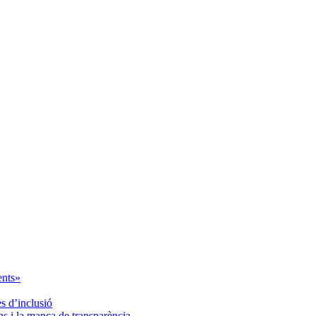
ents»
es d’inclusió
ns i la manca de transparència