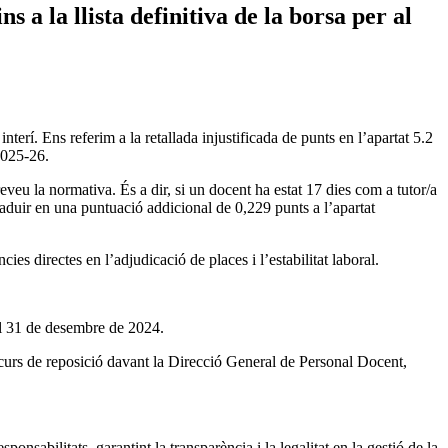
a la llista definitiva de la borsa per al
rí. Ens referim a la retallada injustificada de punts en l’apartat 5.2
 2025-26.
veu la normativa. És a dir, si un docent ha estat 17 dies com a tutor/a
aduir en una puntuació addicional de 0,229 punts a l’apartat
s directes en l’adjudicació de places i l’estabilitat laboral.
 el 31 de desembre de 2024.
recurs de reposició davant la Direcció General de Personal Docent,
nsabilitats, garantint la transparència i la legalitat en la gestió de la