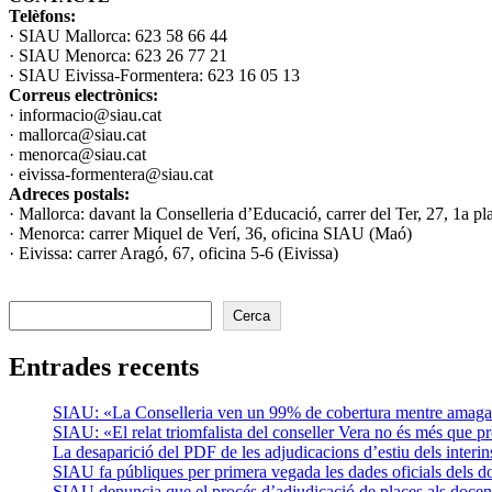
Telèfons:
· SIAU Mallorca: 623 58 66 44
· SIAU Menorca: 623 26 77 21
· SIAU Eivissa-Formentera: 623 16 05 13
Correus electrònics:
· informacio@siau.cat
· mallorca@siau.cat
· menorca@siau.cat
· eivissa-formentera@siau.cat
Adreces postals:
· Mallorca: davant la Conselleria d’Educació, carrer del Ter, 27, 1a pl
· Menorca: carrer Miquel de Verí, 36, oficina SIAU (Maó)
· Eivissa: carrer Aragó, 67, oficina 5-6 (Eivissa)
Cerca
Entrades recents
SIAU: «La Conselleria ven un 99% de cobertura mentre amaga la
SIAU: «El relat triomfalista del conseller Vera no és més que p
La desaparició del PDF de les adjudicacions d’estiu dels inter
SIAU fa públiques per primera vegada les dades oficials dels doce
SIAU denuncia que el procés d’adjudicació de places als docents 