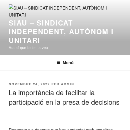
Vés
al
contingut
SIAU – SINDICAT
INDEPENDENT, AUTÒNOM I
UNITARI
Ara sí que tenim la veu
Menú
PUBLICAT
NOVEMBRE 24, 2022
PER
ADMIN
A
La importància de facilitar la
participació en la presa de decisions
Respecte als docents que heu contactat amb nosaltres