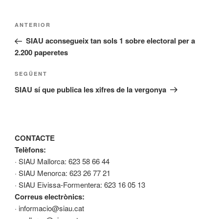
Navegació
Entrada
ANTERIOR
d'entrades
anterior
SIAU aconsegueix tan sols 1 sobre electoral per a
2.200 paperetes
Entrada
SEGÜENT
següent
SIAU sí que publica les xifres de la vergonya
CONTACTE
Telèfons:
· SIAU Mallorca: 623 58 66 44
· SIAU Menorca: 623 26 77 21
· SIAU Eivissa-Formentera: 623 16 05 13
Correus electrònics:
· informacio@siau.cat