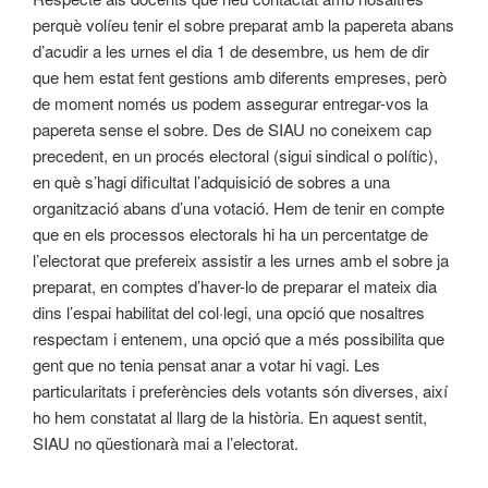
perquè volíeu tenir el sobre preparat amb la papereta abans
d’acudir a les urnes el dia 1 de desembre, us hem de dir
que hem estat fent gestions amb diferents empreses, però
de moment només us podem assegurar entregar-vos la
papereta sense el sobre. Des de SIAU no coneixem cap
precedent, en un procés electoral (sigui sindical o polític),
en què s’hagi dificultat l’adquisició de sobres a una
organització abans d’una votació. Hem de tenir en compte
que en els processos electorals hi ha un percentatge de
l’electorat que prefereix assistir a les urnes amb el sobre ja
preparat, en comptes d’haver-lo de preparar el mateix dia
dins l’espai habilitat del col·legi, una opció que nosaltres
respectam i entenem, una opció que a més possibilita que
gent que no tenia pensat anar a votar hi vagi. Les
particularitats i preferències dels votants són diverses, així
ho hem constatat al llarg de la història. En aquest sentit,
SIAU no qüestionarà mai a l’electorat.