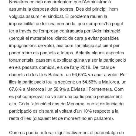
Nosaltres en cap cas preteníem que l’Administració
assumís la despesa dels sobres. Des del principi l’hem
volguda assumir el sindicat. El problema rau en la
impossibilitat de fer una comanda, que sempre s’ha pogut
fer a través de l’empresa contractada per l’Administració
(perquè el material fos idèntic de cara a evitar possibles
impugnacions de vots), així com l’antelació suficient per
poder rebre els paquets a temps. Aclarits alguns aspectes
fonamentals, passem a explicar quina va ser la participació
en els passats comicis, els de l’any 2018. Del total de
docents de les Illes Balears, un 56,65% va anar a votar. Per
illes la participació fou la següent: un 54,66% a Mallorca, un
67,6% a Menorca i un 58,9% a Eivissa i Formentera. Com
es pot comprovar no va ser una participació precisament
alta. Crida l’atenció el cas de Menorca, que la distància de
participació es disparà al voltant d’un 10% respecte a la
resta d’illes (d’aquest fet de moment no en parlarem).
Com es podria millorar significativament el percentatge de