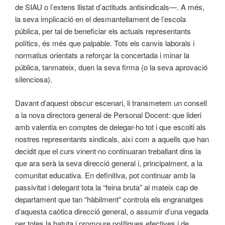
de SIAU o l’extens llistat d’actituds antisindicals—. A més,
la seva implicació en el desmantellament de l’escola
pública, per tal de beneficiar els actuals representants
polítics, és més que palpable. Tots els canvis laborals i
normatius orientats a reforçar la concertada i minar la
pública, tanmateix, duen la seva firma (o la seva aprovació
silenciosa).
Davant d’aquest obscur escenari, li transmetem un consell
a la nova directora general de Personal Docent: que lideri
amb valentia en comptes de delegar-ho tot i que escolti als
nostres representants sindicals, així com a aquells que han
decidit que el curs vinent no continuaran treballant dins la
que ara serà la seva direcció general i, principalment, a la
comunitat educativa. En definitiva, pot continuar amb la
passivitat i delegant tota la “feina bruta” al mateix cap de
departament que tan “hàbilment” controla els engranatges
d’aquesta caòtica direcció general, o assumir d’una vegada
per totes la batuta i promoure polítiques efectives i de