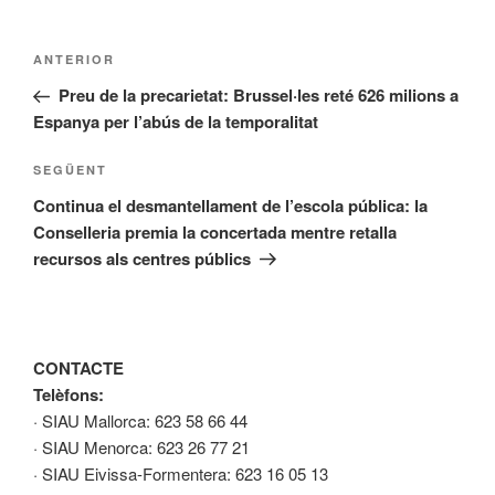
Navegació
Entrada
ANTERIOR
d'entrades
anterior
Preu de la precarietat: Brussel·les reté 626 milions a
Espanya per l’abús de la temporalitat
Entrada
SEGÜENT
següent
Continua el desmantellament de l’escola pública: la
Conselleria premia la concertada mentre retalla
recursos als centres públics
CONTACTE
Telèfons:
· SIAU Mallorca: 623 58 66 44
· SIAU Menorca: 623 26 77 21
· SIAU Eivissa-Formentera: 623 16 05 13