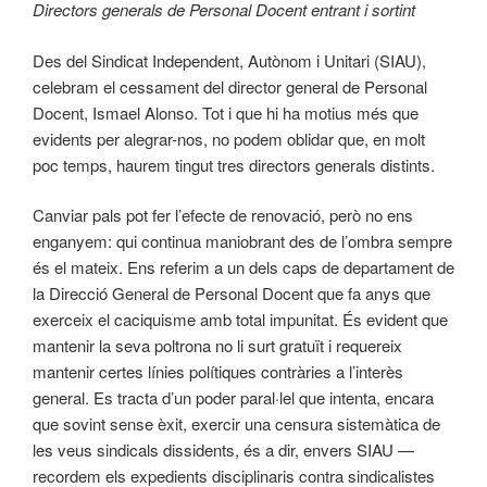
Directors generals de Personal Docent entrant i sortint
Des del Sindicat Independent, Autònom i Unitari (SIAU),
celebram el cessament del director general de Personal
Docent, Ismael Alonso. Tot i que hi ha motius més que
evidents per alegrar-nos, no podem oblidar que, en molt
poc temps, haurem tingut tres directors generals distints.
Canviar pals pot fer l’efecte de renovació, però no ens
enganyem: qui continua maniobrant des de l’ombra sempre
és el mateix. Ens referim a un dels caps de departament de
la Direcció General de Personal Docent que fa anys que
exerceix el caciquisme amb total impunitat. És evident que
mantenir la seva poltrona no li surt gratuït i requereix
mantenir certes línies polítiques contràries a l’interès
general. Es tracta d’un poder paral·lel que intenta, encara
que sovint sense èxit, exercir una censura sistemàtica de
les veus sindicals dissidents, és a dir, envers SIAU —
recordem els expedients disciplinaris contra sindicalistes