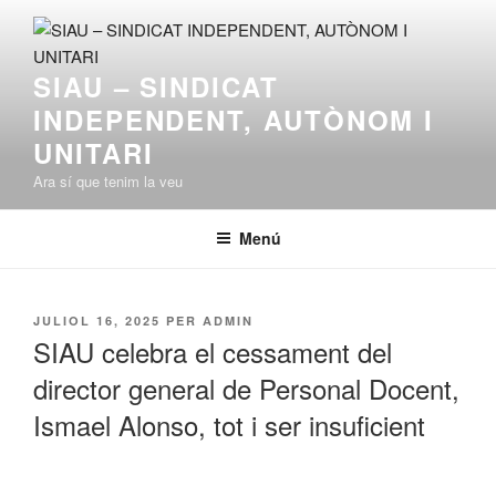
Vés
al
contingut
SIAU – SINDICAT
INDEPENDENT, AUTÒNOM I
UNITARI
Ara sí que tenim la veu
Menú
PUBLICAT
JULIOL 16, 2025
PER
ADMIN
A
SIAU celebra el cessament del
director general de Personal Docent,
Ismael Alonso, tot i ser insuficient