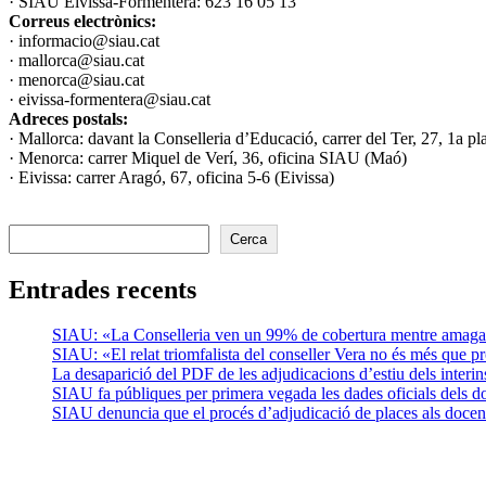
· SIAU Eivissa-Formentera: 623 16 05 13
Correus electrònics:
· informacio@siau.cat
· mallorca@siau.cat
· menorca@siau.cat
· eivissa-formentera@siau.cat
Adreces postals:
· Mallorca: davant la Conselleria d’Educació, carrer del Ter, 27, 1a pl
· Menorca: carrer Miquel de Verí, 36, oficina SIAU (Maó)
· Eivissa: carrer Aragó, 67, oficina 5-6 (Eivissa)
Cerca
Entrades recents
SIAU: «La Conselleria ven un 99% de cobertura mentre amaga la
SIAU: «El relat triomfalista del conseller Vera no és més que p
La desaparició del PDF de les adjudicacions d’estiu dels inter
SIAU fa públiques per primera vegada les dades oficials dels doce
SIAU denuncia que el procés d’adjudicació de places als docents 