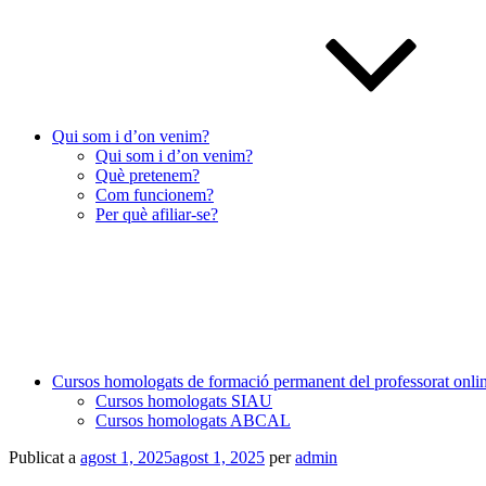
Qui som i d’on venim?
Qui som i d’on venim?
Què pretenem?
Com funcionem?
Per què afiliar-se?
Cursos homologats de formació permanent del professorat onli
Cursos homologats SIAU
Cursos homologats ABCAL
Publicat a
agost 1, 2025
agost 1, 2025
per
admin