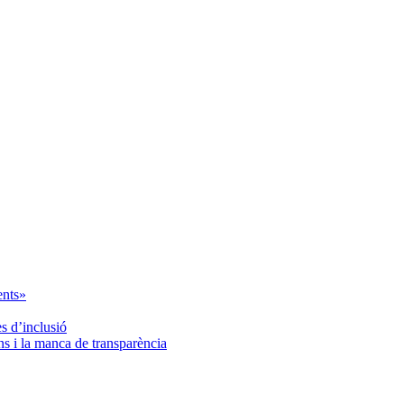
ents»
es d’inclusió
ns i la manca de transparència