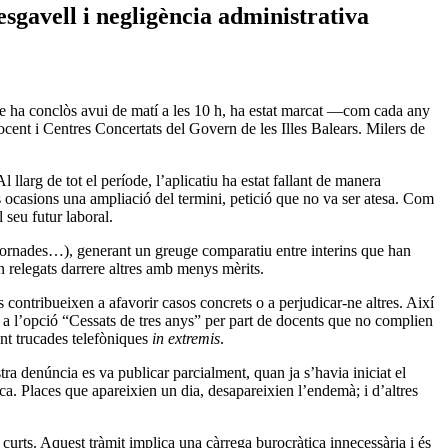
esgavell i negligència administrativa
ue ha conclòs avui de matí a les 10 h, ha estat marcat —com cada any
cent i Centres Concertats del Govern de les Illes Balears. Milers de
 llarg de tot el període, l’aplicatiu ha estat fallant de manera
es ocasions una ampliació del termini, petició que no va ser atesa. Com
 seu futur laboral.
es, jornades…), generant un greuge comparatiu entre interins que han
n relegats darrere altres amb menys mèrits.
contribueixen a afavorir casos concrets o a perjudicar-ne altres. Així
es a l’opció “Cessats de tres anys” per part de docents que no complien
ant trucades telefòniques
in extremis
.
tra denúncia es va publicar parcialment, quan ja s’havia iniciat el
dica. Places que apareixien un dia, desapareixien l’endemà; i d’altres
curts. Aquest tràmit implica una càrrega burocràtica innecessària i és