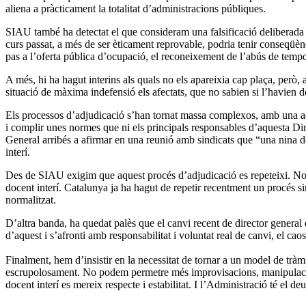
aliena a pràcticament la totalitat d’administracions públiques.
SIAU també ha detectat el que consideram una falsificació deliberada de
curs passat, a més de ser èticament reprovable, podria tenir conseqüènc
pas a l’oferta pública d’ocupació, el reconeixement de l’abús de tempora
A més, hi ha hagut interins als quals no els apareixia cap plaça, però, ai
situació de màxima indefensió els afectats, que no sabien si l’havien de 
Els processos d’adjudicació s’han tornat massa complexos, amb una ac
i complir unes normes que ni els principals responsables d’aquesta Dir
General arribés a afirmar en una reunió amb sindicats que “una nina de
interí.
Des de SIAU exigim que aquest procés d’adjudicació es repeteixi. Només 
docent interí. Catalunya ja ha hagut de repetir recentment un procés sim
normalitzat.
D’altra banda, ha quedat palès que el canvi recent de director general 
d’aquest i s’afronti amb responsabilitat i voluntat real de canvi, el cao
Finalment, hem d’insistir en la necessitat de tornar a un model de tràm
escrupolosament. No podem permetre més improvisacions, manipulacions
docent interí es mereix respecte i estabilitat. I l’Administració té el de