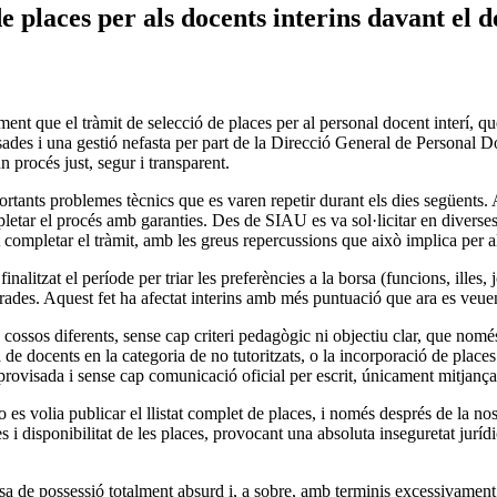
e places per als docents interins davant el d
t que el tràmit de selecció de places per al personal docent interí, q
ades i una gestió nefasta per part de la Direcció General de Personal Do
 procés just, segur i transparent.
portants problemes tècnics que es varen repetir durant els dies següents. Al
mpletar el procés amb garanties. Des de SIAU es va sol·licitar en divers
ompletar el tràmit, amb les greus repercussions que això implica per al
inalitzat el període per triar les preferències a la borsa (funcions, ill
erades. Aquest fet ha afectat interins amb més puntuació que ara es veue
sos diferents, sense cap criteri pedagògic ni objectiu clar, que només 
ta de docents en la categoria de no tutoritzats, o la incorporació de plac
mprovisada i sense cap comunicació oficial per escrit, únicament mitjanç
es volia publicar el llistat complet de places, i només després de la nos
ues i disponibilitat de les places, provocant una absoluta inseguretat jurí
sa de possessió totalment absurd i, a sobre, amb terminis excessivament 