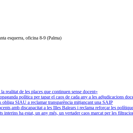
anta esquerra, oficina 8-9 (Palma)
 realitat de les places que continuen sense docent»
ropaganda política per tapar el caos de cada any a les adjudicacions doc
ins obliga SIAU a reclamar transparència mitjançant una SAIP
nts amb discapacitat a les Illes Balears i reclama reforçar les polítiqu
interins ha estat, un any més, un vertader caos marcat per les filtracio