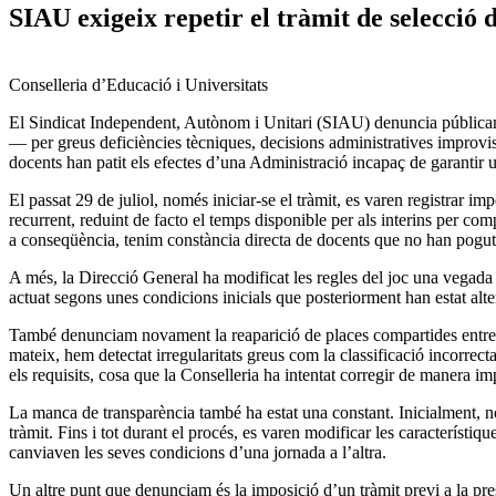
SIAU exigeix repetir el tràmit de selecció d
Conselleria d’Educació i Universitats
El Sindicat Independent, Autònom i Unitari (SIAU) denuncia públicamen
— per greus deficiències tècniques, decisions administratives improvis
docents han patit els efectes d’una Administració incapaç de garantir un
El passat 29 de juliol, només iniciar-se el tràmit, es varen registrar im
recurrent, reduint de facto el temps disponible per als interins per co
a conseqüència, tenim constància directa de docents que no han pogut c
A més, la Direcció General ha modificat les regles del joc una vegada f
actuat segons unes condicions inicials que posteriorment han estat alt
També denunciam novament la reaparició de places compartides entre cos
mateix, hem detectat irregularitats greus com la classificació incorrec
els requisits, cosa que la Conselleria ha intentat corregir de manera i
La manca de transparència també ha estat una constant. Inicialment, no 
tràmit. Fins i tot durant el procés, es varen modificar les característiq
canviaven les seves condicions d’una jornada a l’altra.
Un altre punt que denunciam és la imposició d’un tràmit previ a la pre