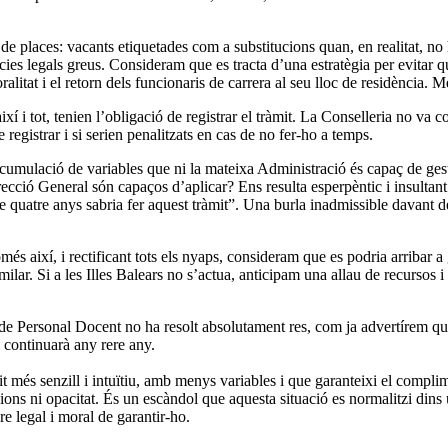
 places: vacants etiquetades com a substitucions quan, en realitat, no hi
ies legals greus. Consideram que es tracta d’una estratègia per evitar qu
litat i el retorn dels funcionaris de carrera al seu lloc de residència. 
xí i tot, tenien l’obligació de registrar el tràmit. La Conselleria no va c
registrar i si serien penalitzats en cas de no fer-ho a temps.
umulació de variables que ni la mateixa Administració és capaç de gest
ecció General són capaços d’aplicar? Ens resulta esperpèntic i insultan
 quatre anys sabria fer aquest tràmit”. Una burla inadmissible davant de
així, i rectificant tots els nyaps, consideram que es podria arribar a ga
ilar. Si a les Illes Balears no s’actua, anticipam una allau de recursos 
de Personal Docent no ha resolt absolutament res, com ja advertírem que 
s continuarà any rere any.
it més senzill i intuïtiu, amb menys variables i que garanteixi el compli
 ni opacitat. És un escàndol que aquesta situació es normalitzi dins u
ure legal i moral de garantir-ho.