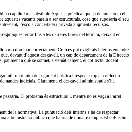
 ha cap titular a substituir. Aquesta pràctica, que ja denunciàrem el
e aquestes vacants passin a ser estructurals, cosa que suposaria el seu
Mentrestant, l’escola concertada i privada augmenta recursos.
orregir aquest error fins a les darreres hores del termini, deixant en
ionar o dominar correctament. Com es pot exigir als interins entendre
t que, davant d’aquest desgavell, un cap de departament de la Direcció
l patiment a què se sotmet, sistemàticament, el col·lectiu docent
rantir un mínim de seguretat jurídica i respecte cap al col·lectiu
i demandes judicials. Clarament, el desgavell administratiu s’ha
passaria. El problema és estructural i, mentre no es vagi a l’arrel
ment de la normativa. La puntuació dels interins s’ha de respectar
na administració pública que hauria de donar exemple. El col·lectiu