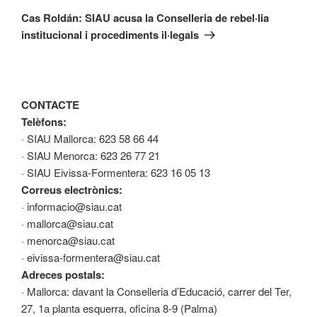
següent
Cas Roldán: SIAU acusa la Conselleria de rebel·lia
institucional i procediments il·legals
CONTACTE
Telèfons:
· SIAU Mallorca: 623 58 66 44
· SIAU Menorca: 623 26 77 21
· SIAU Eivissa-Formentera: 623 16 05 13
Correus electrònics:
· informacio@siau.cat
· mallorca@siau.cat
· menorca@siau.cat
· eivissa-formentera@siau.cat
Adreces postals:
· Mallorca: davant la Conselleria d’Educació, carrer del Ter,
27, 1a planta esquerra, oficina 8-9 (Palma)