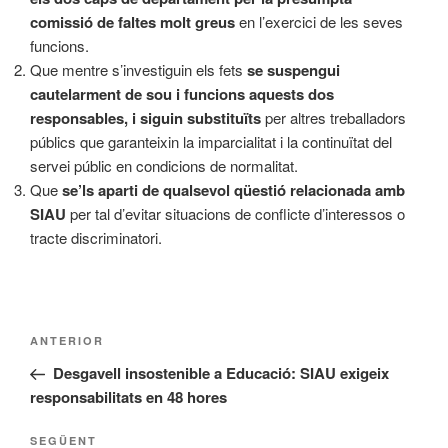
comissió de faltes molt greus
en l’exercici de les seves
funcions.
Que mentre s’investiguin els fets
se suspengui
cautelarment de sou i funcions aquests dos
responsables, i siguin substituïts
per altres treballadors
públics que garanteixin la imparcialitat i la continuïtat del
servei públic en condicions de normalitat.
Que
se’ls aparti de qualsevol qüestió relacionada amb
SIAU
per tal d’evitar situacions de conflicte d’interessos o
tracte discriminatori.
Navegació
Entrada
ANTERIOR
d'entrades
anterior
Desgavell insostenible a Educació: SIAU exigeix
responsabilitats en 48 hores
Entrada
SEGÜENT