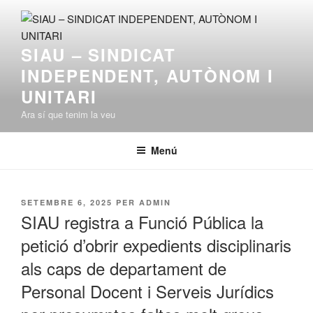
Vés
al
contingut
SIAU – SINDICAT
INDEPENDENT, AUTÒNOM I
UNITARI
Ara sí que tenim la veu
Menú
PUBLICAT
SETEMBRE 6, 2025
PER
ADMIN
A
SIAU registra a Funció Pública la
petició d’obrir expedients disciplinaris
als caps de departament de
Personal Docent i Serveis Jurídics