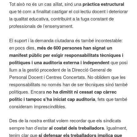
Tot això no és un cas aïllat, sinó una
pràctica estructural
que té com a finalitat castigar el col·lectiu docent i deteriorar
la qualitat educativa, contribuint a la fuga constant de
professionals de l’ensenyament.
El suport i la demanda ciutadana és també incontestable:
en pocs dies,
més de 600 persones han signat un
manifest públic per exigir responsabilitats tècniques i
polítiques i una auditoria externa i independent
que posi
llum a la gestió procedent de la Direcció General de
Personal Docent i Centres Concertats. No oblidem que les
responsabilitats no només han de ser tècniques sinó també
polítiques. Encara
no ha dimitit ni cessat cap càrrec
polític i tampoc s’ha iniciat cap auditoria
, fets que també
consideram imprescindibles.
Des de la nostra entitat volem recordar que els sindicats
sempre han d’estar
al costat dels treballadors
. Igualment,
tenim clar que
si defensar els treballadors implica que