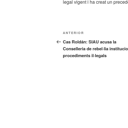
legal vigent i ha creat un precede
Navegació
Entrada
ANTERIOR
d'entrades
anterior
Cas Roldán: SIAU acusa la
Conselleria de rebel·lia institucio
procediments il·legals