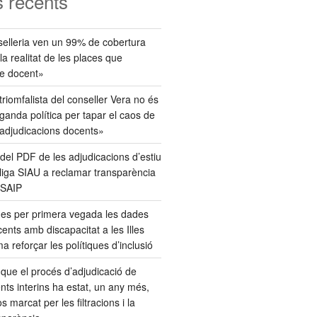
 recents
elleria ven un 99% de cobertura
 realitat de les places que
e docent»
triomfalista del conseller Vera no és
anda política per tapar el caos de
 adjudicacions docents»
del PDF de les adjudicacions d’estiu
bliga SIAU a reclamar transparència
 SAIP
ues per primera vegada les dades
cents amb discapacitat a les Illes
a reforçar les polítiques d’inclusió
que el procés d’adjudicació de
nts interins ha estat, un any més,
 marcat per les filtracions i la