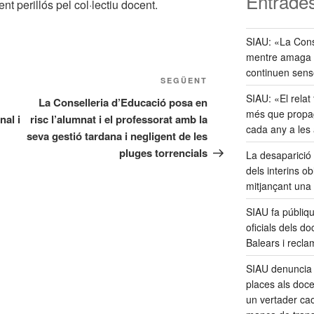
Entrades
nt perillós pel col·lectiu docent.
SIAU: «La Cons
mentre amaga la
continuen sens
Entrada
SEGÜENT
SIAU: «El relat 
següent
La Conselleria d’Educació posa en
més que propag
nal i
risc l’alumnat i el professorat amb la
cada any a les
seva gestió tardana i negligent de les
pluges torrencials
La desaparició 
dels interins o
mitjançant una
SIAU fa públiq
oficials dels do
Balears i reclam
SIAU denuncia 
places als doce
un vertader caos