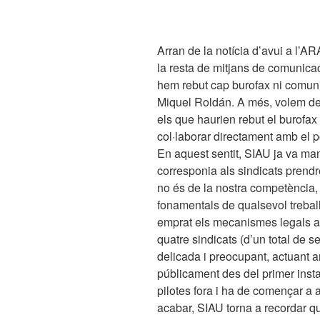
Arran de la notícia d’avui a l’
la resta de mitjans de comunica
hem rebut cap burofax ni comunic
Miquel Roldán. A més, volem des
els que haurien rebut el burofax 
col·laborar directament amb el po
En aquest sentit, SIAU ja va ma
corresponia als sindicats prendr
no és de la nostra competència, i
fonamentals de qualsevol trebal
emprat els mecanismes legals ad
quatre sindicats (d’un total de 
delicada i preocupant, actuant 
públicament des del primer insta
pilotes fora i ha de començar a 
acabar, SIAU torna a recordar q