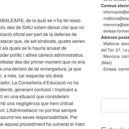
Correus electr
· informacio@s
· mallorca@sia
ARABALEARS, de la qual se n’ha fet ressò
· menorca@sia
ció, des de SIAU volem deixar clar que no
· eivissa-form
ació oficial per part de la defensa de
Adreces posta
tacar que, de set sindicats, quatre serien
· Mallorca: dav
i als quals se’ls hauria acusat de
del Ter, 27, 1a
der polític i altres càrrecs administratius.
· Menorca: carr
nifestar des del primer moment que no ens
(Maó)
e una decisió de tal envergadura, ja que
· Eivissa: carre
, a més, cal respectar els drets
lador. La Conselleria d’Educació no ha
ients, generant confusió i implicant a
set) en una situació que consideram
amb una negligència que hem criticat
nt. L’Administració no pot tirar sempre
assumir les seves responsabilitats. Per
ue aquest procediment ha vulnerat el marc