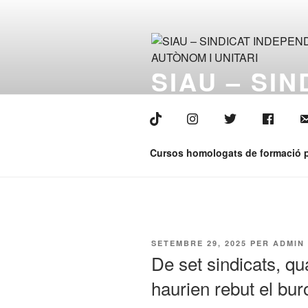
Vés
al
contingut
SIAU – SI
UNITARI
Ara sí que tenim la veu
Cursos homologats de formació p
PUBLICAT
SETEMBRE 29, 2025
PER
ADMIN
A
De set sindicats, qu
haurien rebut el bur