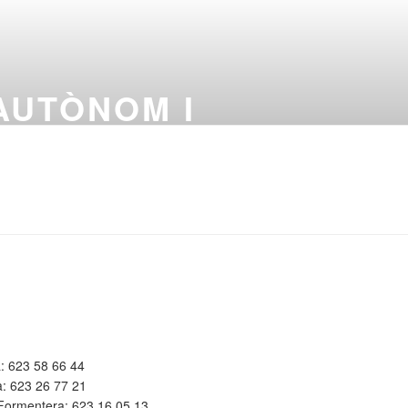
 AUTÒNOM I
a: 623 58 66 44
: 623 26 77 21
-Formentera: 623 16 05 13