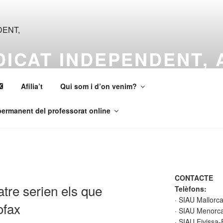
NDICAT INDEPENDENT,
Afilia’t
Qui som i d’on venim?
ermanent del professorat online
CONTACTE
atre serien els que
Telèfons:
· SIAU Mallorc
ofax
· SIAU Menorca
· SIAU Eivissa