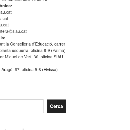
ònics:
iau.cat
u.cat
u.cat
entera@siau.cat
ls:
ant la Conselleria d’Educació, carrer
 planta esquerra, oficina 8-9 (Palma)
er Miquel de Verí, 36, oficina SIAU
r Aragó, 67, oficina 5-6 (Eivissa)
Cerca