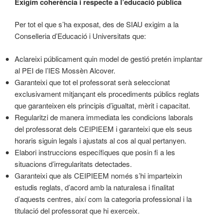
Exigim coherència i respecte a l’educació pública
Per tot el que s’ha exposat, des de SIAU exigim a la
Conselleria d’Educació i Universitats que:
Aclareixi públicament quin model de gestió pretén implantar
al PEI de l’IES Mossèn Alcover.
Garanteixi que tot el professorat serà seleccionat
exclusivament mitjançant els procediments públics reglats
que garanteixen els principis d’igualtat, mèrit i capacitat.
Regularitzi de manera immediata les condicions laborals
del professorat dels CEIPIEEM i garanteixi que els seus
horaris siguin legals i ajustats al cos al qual pertanyen.
Elabori instruccions específiques que posin fi a les
situacions d’irregularitats detectades.
Garanteixi que als CEIPIEEM només s’hi imparteixin
estudis reglats, d’acord amb la naturalesa i finalitat
d’aquests centres, així com la categoria professional i la
titulació del professorat que hi exerceix.