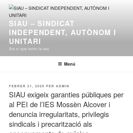
Vés
al
contingut
SIAU – SINDICAT
INDEPENDENT, AUTÒNOM I
UNITARI
Ara sí que tenim la veu
Menú
PUBLICAT
FEBRER 21, 2026
PER
ADMIN
A
SIAU exigeix garanties públiques per
al PEI de l’IES Mossèn Alcover i
denuncia irregularitats, privilegis
sindicals i precarització als