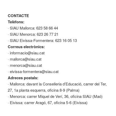
CONTACTE
Telèfons:
· SIAU Mallorca: 623 58 66 44
· SIAU Menorca: 623 26 77 21
· SIAU Eivissa-Formentera: 623 16 05 13
Correus electrònics:
· informacio@siau.cat
· mallorca@siau.cat
· menorca@siau.cat
· eivissa-formentera@siau.cat
Adreces postals:
· Mallorca: davant la Conselleria d’Educació, carrer del Ter,
27, 1a planta esquerra, oficina 8-9 (Palma)
· Menorca: carrer Miquel de Verí, 36, oficina SIAU (Maó)
· Eivissa: carrer Aragó, 67, oficina 5-6 (Eivissa)