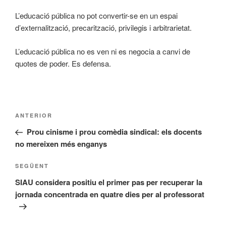
L’educació pública no pot convertir-se en un espai
d’externalització, precarització, privilegis i arbitrarietat.
L’educació pública no es ven ni es negocia a canvi de
quotes de poder. Es defensa.
Navegació
Entrada
ANTERIOR
d'entrades
anterior
Prou cinisme i prou comèdia sindical: els docents
no mereixen més enganys
Entrada
SEGÜENT
següent
SIAU considera positiu el primer pas per recuperar la
jornada concentrada en quatre dies per al professorat