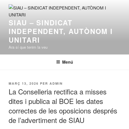
Vés
al
contingut
SIAU – SINDICAT
INDEPENDENT, AUTÒNOM I
UNITARI
Ara sí que tenim la veu
Menú
PUBLICAT
MARÇ 13, 2026
PER
ADMIN
A
La Conselleria rectifica a misses
dites i publica al BOE les dates
correctes de les oposicions després
de l’advertiment de SIAU