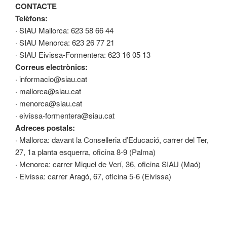
CONTACTE
Telèfons:
· SIAU Mallorca: 623 58 66 44
· SIAU Menorca: 623 26 77 21
· SIAU Eivissa-Formentera: 623 16 05 13
Correus electrònics:
· informacio@siau.cat
· mallorca@siau.cat
· menorca@siau.cat
· eivissa-formentera@siau.cat
Adreces postals:
· Mallorca: davant la Conselleria d’Educació, carrer del Ter,
27, 1a planta esquerra, oficina 8-9 (Palma)
· Menorca: carrer Miquel de Verí, 36, oficina SIAU (Maó)
· Eivissa: carrer Aragó, 67, oficina 5-6 (Eivissa)