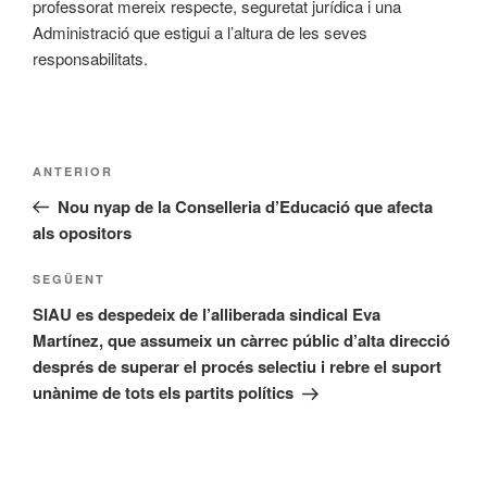
professorat mereix respecte, seguretat jurídica i una
Administració que estigui a l’altura de les seves
responsabilitats.
Navegació
Entrada
ANTERIOR
d'entrades
anterior
Nou nyap de la Conselleria d’Educació que afecta
als opositors
Entrada
SEGÜENT
següent
SIAU es despedeix de l’alliberada sindical Eva
Martínez, que assumeix un càrrec públic d’alta direcció
després de superar el procés selectiu i rebre el suport
unànime de tots els partits polítics