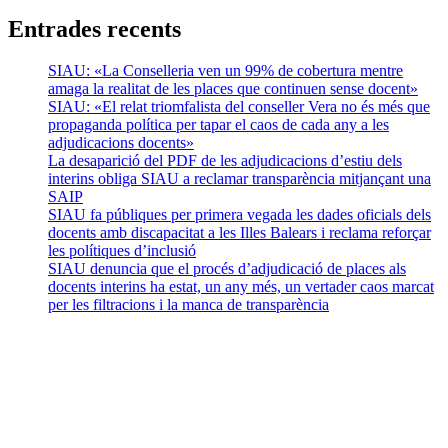
Entrades recents
SIAU: «La Conselleria ven un 99% de cobertura mentre
amaga la realitat de les places que continuen sense docent»
SIAU: «El relat triomfalista del conseller Vera no és més que
propaganda política per tapar el caos de cada any a les
adjudicacions docents»
La desaparició del PDF de les adjudicacions d’estiu dels
interins obliga SIAU a reclamar transparència mitjançant una
SAIP
SIAU fa públiques per primera vegada les dades oficials dels
docents amb discapacitat a les Illes Balears i reclama reforçar
les polítiques d’inclusió
SIAU denuncia que el procés d’adjudicació de places als
docents interins ha estat, un any més, un vertader caos marcat
per les filtracions i la manca de transparència