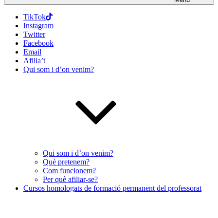
TikTok
Instagram
Twitter
Facebook
Email
Afilia’t
Qui som i d’on venim?
Qui som i d’on venim?
Què pretenem?
Com funcionem?
Per què afiliar-se?
Cursos homologats de formació permanent del professorat