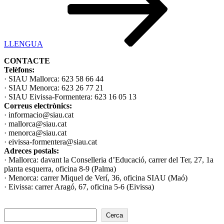
LLENGUA
CONTACTE
Telèfons:
· SIAU Mallorca: 623 58 66 44
· SIAU Menorca: 623 26 77 21
· SIAU Eivissa-Formentera: 623 16 05 13
Correus electrònics:
· informacio@siau.cat
· mallorca@siau.cat
· menorca@siau.cat
· eivissa-formentera@siau.cat
Adreces postals:
· Mallorca: davant la Conselleria d’Educació, carrer del Ter, 27, 1a
planta esquerra, oficina 8-9 (Palma)
· Menorca: carrer Miquel de Verí, 36, oficina SIAU (Maó)
· Eivissa: carrer Aragó, 67, oficina 5-6 (Eivissa)
Cerca