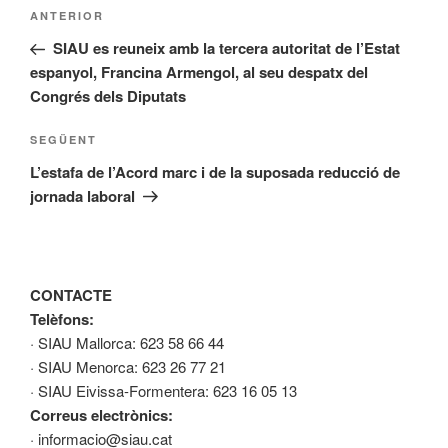
Navegació
Entrada
ANTERIOR
d'entrades
anterior
SIAU es reuneix amb la tercera autoritat de l’Estat
espanyol, Francina Armengol, al seu despatx del
Congrés dels Diputats
Entrada
SEGÜENT
següent
L’estafa de l’Acord marc i de la suposada reducció de
jornada laboral
CONTACTE
Telèfons:
· SIAU Mallorca: 623 58 66 44
· SIAU Menorca: 623 26 77 21
· SIAU Eivissa-Formentera: 623 16 05 13
Correus electrònics:
· informacio@siau.cat