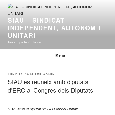
Vés
al
contingut
SIAU – SINDICAT
INDEPENDENT, AUTÒNOM I
UNITARI
Ara sí que tenim la veu
Menú
PUBLICAT
JUNY 16, 2025
PER
ADMIN
A
SIAU es reuneix amb diputats
d’ERC al Congrés dels Diputats
SIAU amb el diputat d’ERC Gabriel Rufián